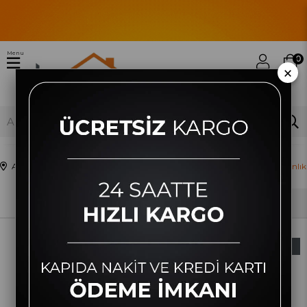
Menu
0
×
Anasayfa
Ev ve Yaşam
Ev ve Mutfak Gereçleri
Pişirme
Çaydanlık
Sıralama
Filtreleme