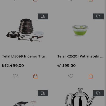
Tefal L15099 Ingenio Titanyum 2X XL Force Maxi Tava ve Tencere Seti 19 Parça - 2100125502
Tefal K25201 Katlanabilir Salata Kurutucu 4 L
₺12.499,00
₺1.199,00