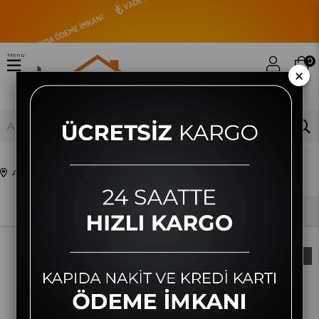
Menu
0
×
Anasayfa
Ev ve Yaşam
Ev ve Mutfak Gereçleri
Sıralama
Filtreleme