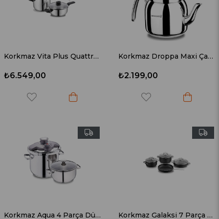
Korkmaz Vita Plus Quattro 4 Parça Düdüklü Tencere Seti A168
Korkmaz Droppa Maxi Çaydanlık Takımı A057
₺6.549,00
₺2.199,00
Korkmaz Aqua 4 Parça Düdüklü Tencere Seti A175
Korkmaz Galaksi 7 Parça Siyah Tencere Seti A1371