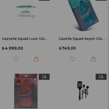
Gazzella Squad Luxe Ütü Masası SM/GZM 900 L
Gazella Squad Keçeli Ütü Masası Bezi SY STX 3285 Yeşil
₺4.999,00
₺749,00