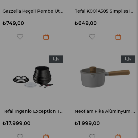
Gazzella Keçeli Pembe Ütü Masası Bezi Kılıf Sy Stx 3285 B
Tefal K001A585 Simplissima 5 Parça Pişirme Aksesuarı Seti Siyah
₺749,00
₺649,00
Tefal Ingenio Exception Titanyum 6x Büyük Set 12 Parça
Neoflam Fika Alüminyum Döküm Süt Tavası Cam Kapaklı Gri 16 cm
₺17.999,00
₺1.999,00