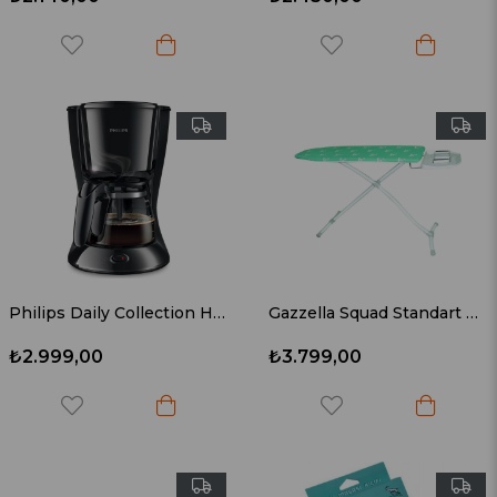
Philips Daily Collection HD7461/20 Kahve Makinesi
Gazzella Squad Standart Ütü Masası SM/GZM 900 S
₺2.999,00
₺3.799,00