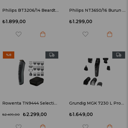
Philips BT3206/14 Beardtrimmer 3000 Series Sakal Kesme Makinesi
Philips NT3650/16 Burun Kulak ve Kaş Düzeltici Set
₺1.899,00
₺1.299,00
%8
Rowenta TN9444 Selectium 15 in 1 Çok Amaçlı Tıraş Makinesi
Grundig MGK 7230 L ProClub Erkek Bakım Seti
₺2.299,00
₺1.649,00
₺2.499,00