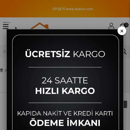
Menu
0
×
Anasayfa
Kişisel Bakım Ürünleri
Saç ve Sakal Makineleri
Sıralama
Filtreleme