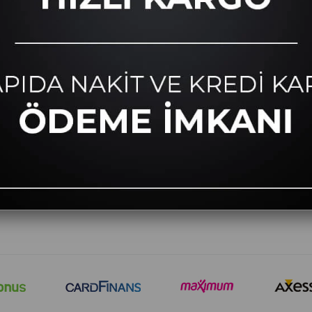
ÖNERİLER
MÜŞT
İptal ve İade
Yardım
Banka Hesap Bilgileri
Sipariş 
Kargo ve Teslimat
Kolay İ
KVKK Aydınlatma Metni
Ödeme Seçenekleri