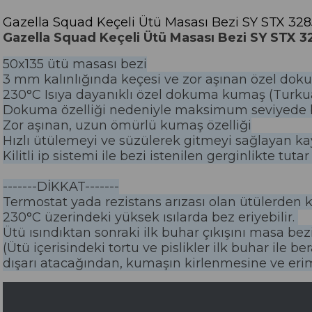
Gazella Squad Keçeli Ütü Masası Bezi SY STX 3285
Gazella Squad Keçeli Ütü Masası Bezi SY STX 3
50x135 ütü masası bezi
3 mm kalınlığında keçesi ve zor aşınan özel do
230°C Isıya dayanıklı özel dokuma kumaş (Turku
Dokuma özelliği nedeniyle maksimum seviyede b
Zor aşınan, uzun ömürlü kumaş özelliği
Hızlı ütülemeyi ve süzülerek gitmeyi sağlayan k
Kilitli ip sistemi ile bezi istenilen gerginlikte tut
-------DİKKAT-------
Termostat yada rezistans arızası olan ütülerden
230°C üzerindeki yüksek ısılarda bez eriyebilir.
Ütü ısındıktan sonraki ilk buhar çıkışını masa b
(Ütü içerisindeki tortu ve pislikler ilk buhar ile b
dışarı atacağından, kumaşın kirlenmesine ve erim