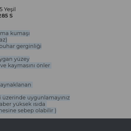
 Yeşil
285 S
kuma kumaşı
az)
uhar gerginliği
aygan yüzey
ar ve kaymasını önler
 kaynaklanan
ezi üzerinde uygunlamayınız
eraber yüksek ısıda
esine sebep olabilir )