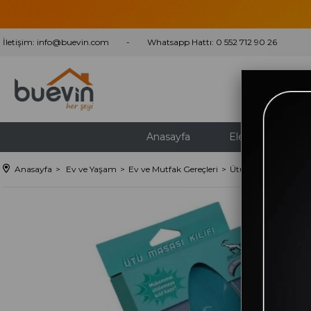
İletişim:
info@buevin.com
Whatsapp Hattı: 0 552 712 90 26
Anasayfa
Elektrikli Ev Aletl
Anasayfa
Ev ve Yaşam
Ev ve Mutfak Gereçleri
Ütü masası ve Kılıfı