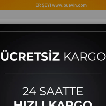
eri
Kişisel Bakım Ürünleri
Ev ve Yaşam
Seri
Gazella Squad Keçeli Ütü Masası Bezi SY STX 3285 Yeşil
Gazella Squad Keçeli Ütü
Tahmini Teslim Süresi
:
1 Tahmini Teslima
Marka
:
Gazzella
(04.109.06.20)