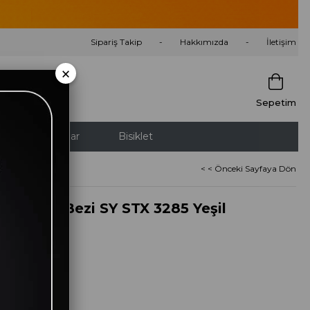
Sipariş Takip
Hakkımızda
İletişim
×
Sepetim
nletici ve Isıtıcılar
Bisiklet
< < Önceki Sayfaya Dön
 Masası Bezi SY STX 3285 Yeşil
t Tarihi