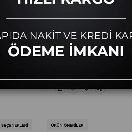
₺749,00
YORUM YAZ
SORULAR VE C
 SEÇENEKLERI
ÜRÜN ÖNERILERI