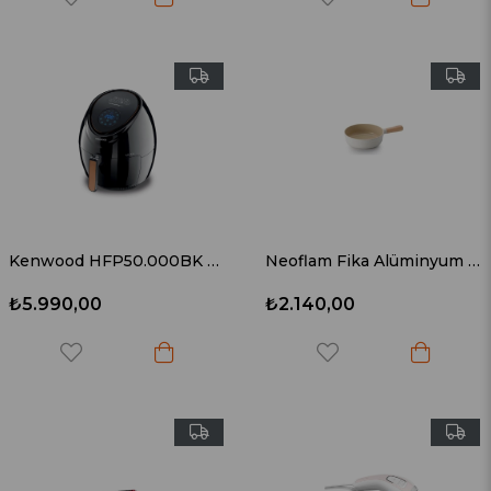
Kenwood HFP50.000BK Air Fryer XXL
Neoflam Fika Alüminyum Döküm Wok Tava 26 cm
₺5.990,00
₺2.140,00