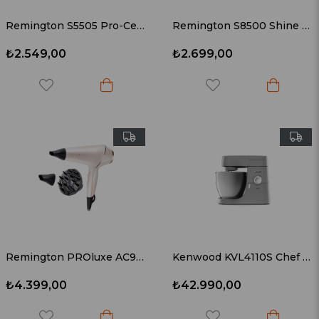
Remington S5505 Pro-Ceramic Ultra Saç Düzleştirici
Remington S8500 Shine Therapy Argan Yağlı Saç Düzleştirici
₺2.549,00
₺2.699,00
Remington PROluxe AC9140 Saç Kurutma Makinesi
Kenwood KVL4110S Chef XL 1200 Watt 6,7 Lt. Mutfak Şefi Silver
₺4.399,00
₺42.990,00