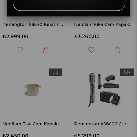
Remington S8540 Keratin Protect Keratin Korumalı Saç Düzleştirici
Neoflam Fika Cam Kapaklı Alüminyum Derin Döküm Tencere 26 cm
₺2.999,00
₺3.260,00
Neoflam Fika Cam Kapaklı Alüminyum Derin Döküm Tencere 22 cm
Remington AS8606 Curl & Straight Confidence Sac Şekillendirme Cihazı
₺2.450,00
₺5.299,00