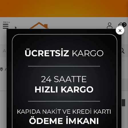
Menu
0
×
Anasayfa
Sevgililer Günü
Sıralama
Filtreleme